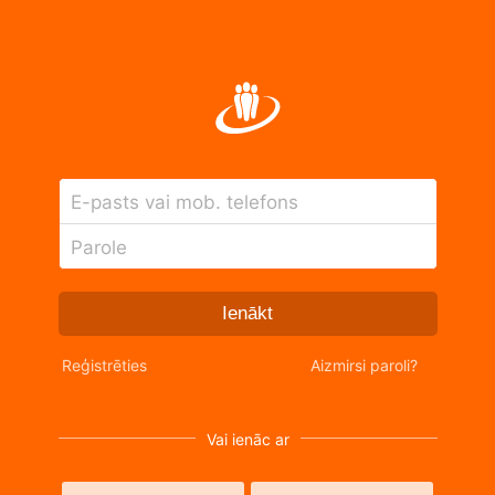
E-pasts vai mob. telefons
Parole
Ienākt
Reģistrēties
Aizmirsi paroli?
Vai ienāc ar