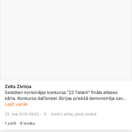
Zelta Zivtiņa
Sestdien norisinājas konkursa "ZZ Talanti" fināla atlases
kārta. Konkursa dalībnieki žūrijas priekšā demonstrēja savas
prasmes dziedāšanā, muzicēšanā, dejošanā, zīmēšanā,
Lasīt vairāk
aerobikas un citos mākslas veidos, līdz pat šautriņmešanai.
25. mai 2016 09:52 · 
 · 
Atvērt attēlu pilnā izmērā
Apsveicam talantīgos jauniešus, kuri jau 28. maijā cīnīsies
par galveno balvu - 1000 eiro sava talanta attīstīšanai.
1
patīk
·
9
iesaka
Finālistu sarakstu lasi šajā rakstā:
http://bit.ly/1VhNNEE