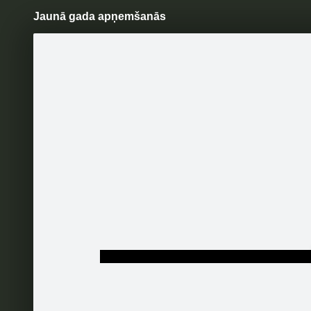
Jaunā gada apņemšanās
Pāriet
uz
saturu
Šodien
Ziņas
Galerijas
S
Zelta Zivtiņa
Oficiālā lapa
Vai esi 