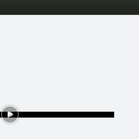
pēles
D-biedri
Lapas
Tops
Pasākumi
Statistik
Jaunā gada apņem
1 video • 4. jan 2016 16:43
jau izdomājis savu jaunā gada apņemšanos? Šeit būs vairākas idejas! N