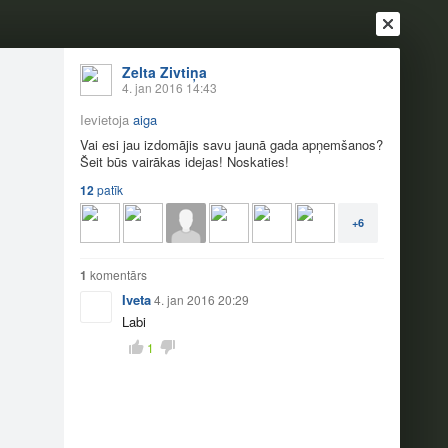
Zelta Zivtiņa
4. jan 2016 14:43
Ievietoja
aiga
Vai esi jau izdomājis savu jaunā gada apņemšanos?
Šeit būs vairākas idejas! Noskaties!
12
patīk
+6
Ienākt
Reģistrēties
Vai ienāc ar
1
komentārs
Iveta
4. jan 2016 20:29
a
Draugi
Raksti
Vēstules
Labi
1
šanās
oskaties!