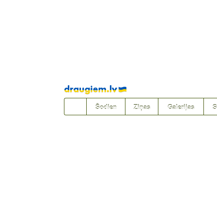
Pāriet
uz
saturu
Šodien
Ziņas
Galerijas
S