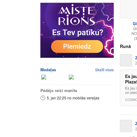
Ģi
Ģi
NO
(
Runā
2
Medaļas
Skatīt visas
Es ja
Plaza
Es jau 
Pēdējo reizi manīta
un pie
5. jan 22:25 no mobilās versijas
COSMO
2