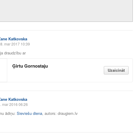
Zane Katkovska
8. mar 2017 10:39
āja draudzību ar
Ģirtu Gornostaju
Uzaicināt
Zane Katkovska
. mar 2016 06:26
unu ādiņu:
Sieviešu diena
, autors: draugiem.lv