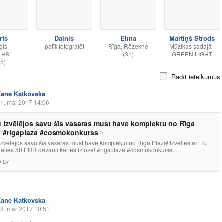
rts
Dainis
Elīna
Mārtiņš Strods
ģis
patīk fotografēt
Rīga, Rēzekne
Mūzikas sadaļā -
 H8
(31)
GREEN LIGHT
35)
Rādīt ieteikumus
Zane Katkovska
1. mai 2017 14:06
u izvēlējos savu šīs vasaras must have komplektu no Rīga
! #rigaplaza #cosmokonkurss
izvēlējos savu šīs vasaras must have komplektu no Rīga Plaza! Izvēlies arī Tu
dalies 50 EUR dāvanu kartes izlozē! #rigaplaza #cosmokonkurss...
.LV
Zane Katkovska
8. mar 2017 10:51