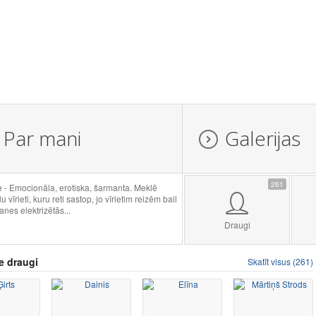
Par mani
Galerijas
261
 - Emocionāla, erotiska, šarmanta. Meklē
u vīrieti, kuru reti sastop, jo vīrietim reizēm bail
anes elektrizētās...
Draugi
e draugi
Skatīt visus (261)