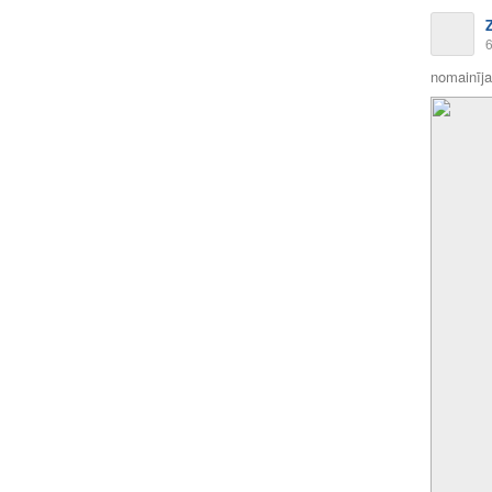
6
nomainīja 