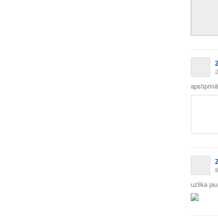
2
apstiprin
8
uzlika ja