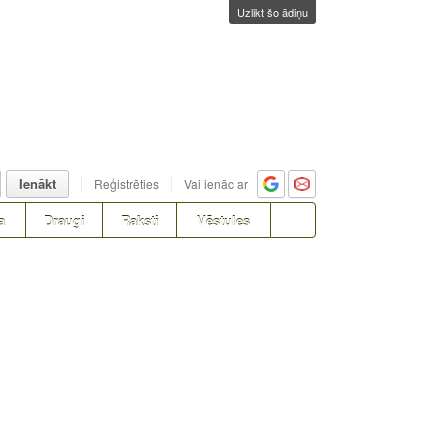
Uzlikt šo ādiņu
Ienākt
Reģistrēties
Vai ienāc ar
a
Draugi
Raksti
Vēstules