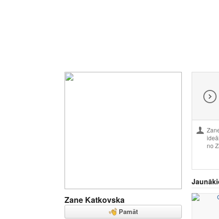
Zane
ideāl
no Z
Jaunāki
Zane Katkovska
Pamāt