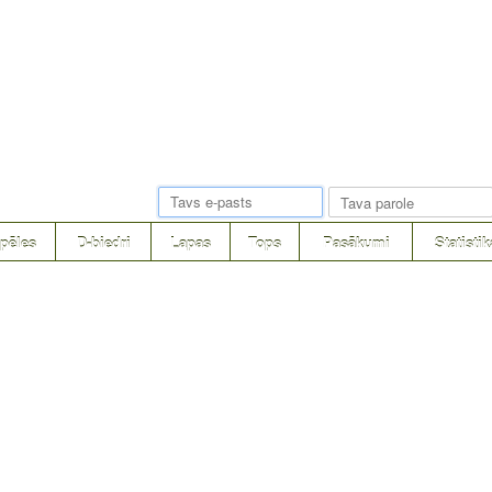
pēles
D-biedri
Lapas
Tops
Pasākumi
Statistik