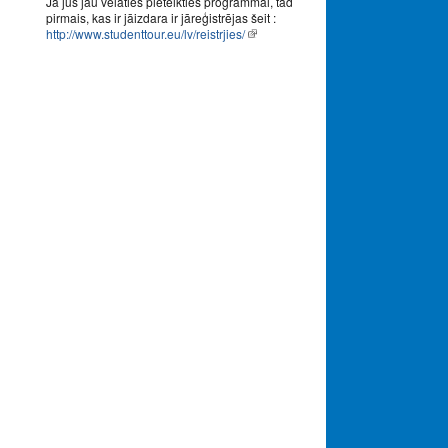
Ja jūs jau vēlaties pieteikties programmai, tad
pirmais, kas ir jāizdara ir jāreģistrējas šeit :
http://www.studenttour.eu/lv/reistrjies/