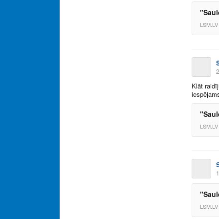
"Saul
LSM.LV
2
Klāt raid
iespējam
"Saule
LSM.LV
1
"Saule
LSM.LV