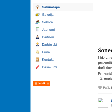
Sākumlapa
Galerija
Sekotāji
Jaunumi
Partneri
Darbinieki
Šone
Runā
Līdz vas
Kontakti
prezentā
Pasākumi
darīt šo
Prezentāc
13. mar
Ieteikt
8
Patīk
1