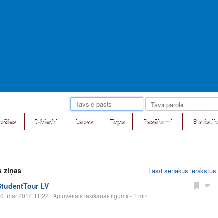
pēles
D-biedri
Lapas
Tops
Pasākumi
Statistik
s ziņas
Lasīt senākus ierakstus
StudentTour LV
0. mar 2014 11:22
· Aptuvenais lasīšanas ilgums - 1 min