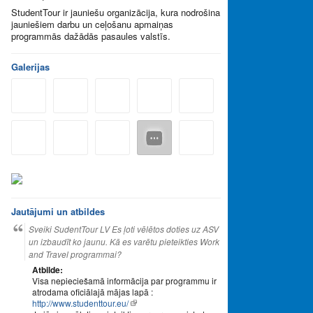
StudentTour ir jauniešu organizācija, kura nodrošina
jauniešiem darbu un ceļošanu apmaiņas
programmās dažādās pasaules valstīs.
Galerijas
Jautājumi un atbildes
Sveiki SudentTour LV Es ļoti vēlētos doties uz ASV
un izbaudīt ko jaunu. Kā es varētu pieteikties Work
and Travel programmai?
Atbilde:
Visa nepieciešamā informācija par programmu ir
atrodama oficiālajā mājas lapā :
http://www.studenttour.eu/