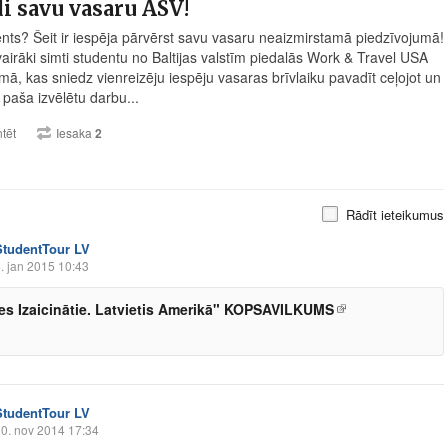
i savu vasaru ASV!
ents? Šeit ir iespēja pārvērst savu vasaru neaizmirstamā piedzīvojumā!
vairāki simti studentu no Baltijas valstīm piedalās Work & Travel USA
ā, kas sniedz vienreizēju iespēju vasaras brīvlaiku pavadīt ceļojot un
 paša izvēlētu darbu...
tēt
Iesaka
2
Rādīt ieteikumus
StudentTour LV
. jan 2015 10:43
es Izaicinātie. Latvietis Amerikā" KOPSAVILKUMS
StudentTour LV
0. nov 2014 17:34