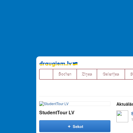
Pāriet
uz
saturu
Šodien
Ziņas
Galerijas
S
Aktuālā
StudentTour LV
1
Sekot