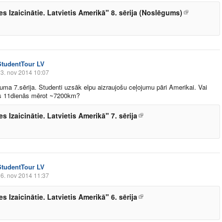
es Izaicinātie. Latvietis Amerikā" 8. sērija (Noslēgums)
StudentTour LV
3. nov 2014 10:07
ījuma 7.sērija. Studenti uzsāk elpu aizraujošu ceļojumu pāri Amerikai. Vai
s 11dienās mērot ~7200km?
s Izaicinātie. Latvietis Amerikā" 7. sērija
StudentTour LV
6. nov 2014 11:37
s Izaicinātie. Latvietis Amerikā" 6. sērija