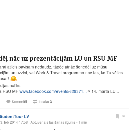
dēļ nāc uz prezentācijām LU un RSU MF
arai atlicis pavisam nedaudz, tāpēc atnāc šonedēļ uz mūsu
cijām un uzzini, vai Work & Travel programma nav tas, ko Tu vēlies
vasar!
ijas notiks:
tā RSU MF
www.facebook.com/events/629371...
14. martā LU...
3
Komentēt
Iesaka
3
StudentTour LV
3. feb 2014 17:58
· Aptuvenais lasīšanas ilgums - 1 min