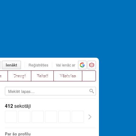
Ienākt
Reģistrēties
Vai ienāc ar
a
Draugi
Raksti
Vēstules
412
sekotāji
Par šo profilu