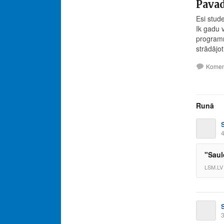
Pavad
Esi stud
Ik gadu 
programm
strādājot
Komen
Runā
4
"Saul
LSM.LV
3