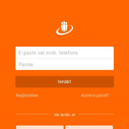
E-pasts vai mob. telefons
Parole
Ienākt
Reģistrēties
Aizmirsi paroli?
Vai ienāc ar