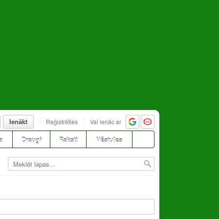
Ienākt
Reģistrēties
Vai ienāc ar
a
Draugi
Raksti
Vēstules