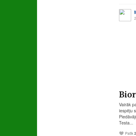
2
Bior
Vairāk pa
iespēju
Piedāvāj
Testa...
Patīk