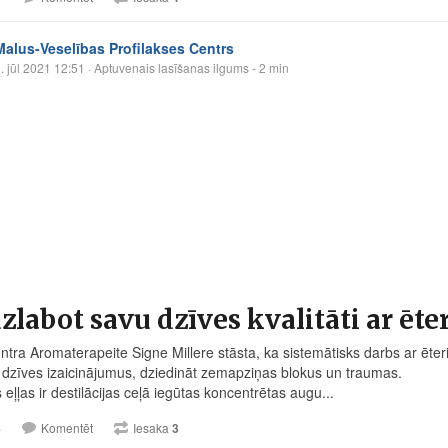
Malus-Veselības Profilakses Centrs
. jūl 2021 12:51
· Aptuvenais lasīšanas ilgums - 2 min
zlabot savu dzīves kvalitāti ar ēt
ntra Aromaterapeite Signe Millere stāsta, ka sistemātisks darbs ar ēteri
dzīves izaicinājumus, dziedināt zemapziņas blokus un traumas.
 eļļas ir destilācijas ceļā iegūtas koncentrētas augu...
4
Komentēt
Iesaka
3