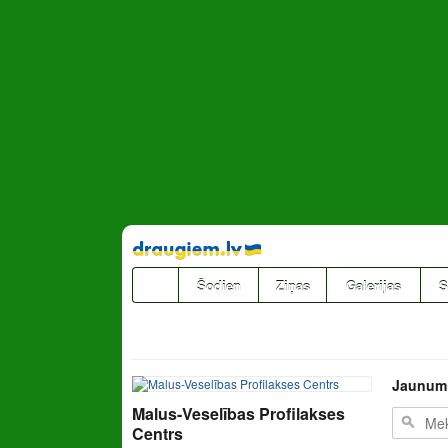
Pāriet
uz
saturu
Šodien
Ziņas
Galerijas
S
Jaunum
Malus-Veselības Profilakses
Centrs