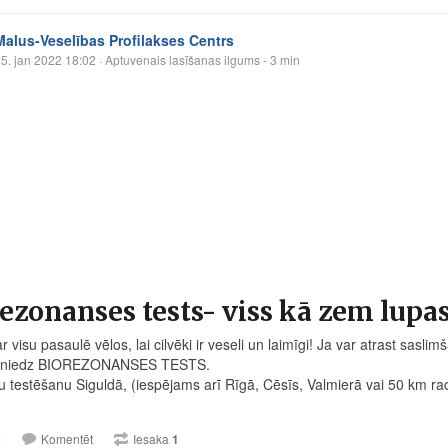
Malus-Veselības Profilakses Centrs
5. jan 2022 18:02
· Aptuvenais lasīšanas ilgums - 3 min
ezonanses tests- viss kā zem lupa
r visu pasaulē vēlos, lai cilvēki ir veseli un laimīgi! Ja var atrast sasli
 sniedz BIOREZONANSES TESTS.
u testēšanu Siguldā, (iespējams arī Rīgā, Cēsīs, Valmierā vai 50 km ra
2
Komentēt
Iesaka
1