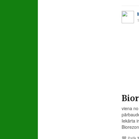
1
Bior
viena no
pārbaud
Iekārta i
Biorezon
Patīk