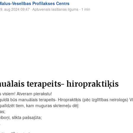
Malus-Veselības Profilakses Centrs
9. aug 2024 09:47
· Aptuvenais lasīšanas ilgums - 1 min
ālais terapeits- hiropraktiķis
s visiem! Atveram pierakstu!
uldā būs manuālais terapeits- Hiropraktiķis (pēc izglītības neirologs) V
 palīdzēt tiem, kam muguras skriemeļu dēļ:
kas;
iboņi, slikta pašsajūta;
.