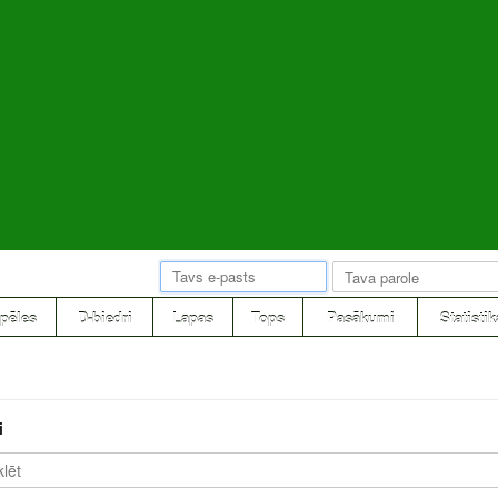
pēles
D-biedri
Lapas
Tops
Pasākumi
Statistik
i