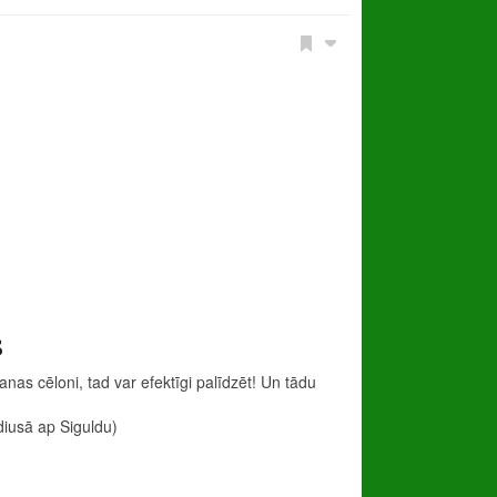
s
mšanas cēloni, tad var efektīgi palīdzēt! Un tādu
diusā ap Siguldu)