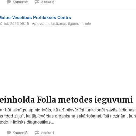
1
Komentēt
Iesaka
2
Malus-Veselības Profilakses Centrs
0. feb 2023 06:18
· Aptuvenais lasīšanas ilgums - 1 min
Reinholda Folla metodes ieguvumi
ar būt laimīgs, apmierināts, kā arī pilnvērtīgi funkcionēt savās ikdienas 
s “dod ziņu”, ka jāpievēršas organisma sakārtošanai, īsti nezinām, kurā
ode ir lielisks diagnostikas...
1
Komentēt
Iesaka
1