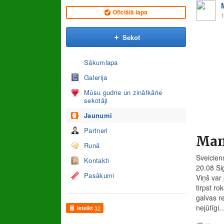
Oficiālā lapa
1
Sekot
Sākumlapa
Galerija
Mūsu gudrie un zinātkārie
sekotāji
Jaunumi
Partneri
Manu
Runā
Sveicien
Kontakti
20.08 Sig
Pasākumi
Viņš var
tirpst ro
galvas re
nejūtīgi..
Ieteikt
32