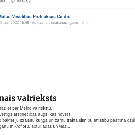
tēt
Iesaka
2
Malus-Veselības Profilakses Centrs
9. apr 2023 15:49
· Aptuvenais lasīšanas ilgums - 2 min
ais valrieksts
azliet par Melno valriekstu.
 vērtīgs ārstniecības augs, kas novērš
 baktēriju izraisītu kuņģa un zarnu trakta slimību attīstību paātrina d
gānu mikrofloru, aptur ādas un visa...