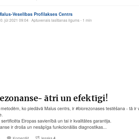
Malus-Veselības Profilakses Centrs
0. jūl 2021 09:04
· Aptuvenais lasīšanas ilgums - 1 min
ezonanse- ātri un efektīgi!
 metodēm, ko piedāvā Malus centrs, ir #biorezonases testēšana - tā ir
e.
r sertificēta Eiropas savienībā un tai ir kvalitātes garantija.
anse ir droša un nesāpīga funkcionālās diagnostikas...
3
Komentēt
Iesaka
4