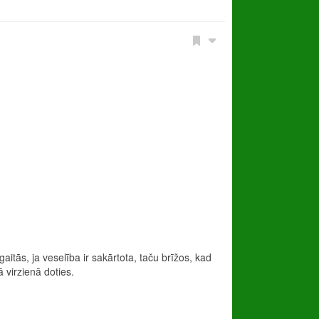
gaitās, ja veselība ir sakārtota, taču brīžos, kad
 virzienā doties.