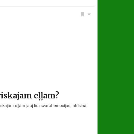
eriskajām eļļām?
skajām eļļām ļauj līdzsvarot emocijas, atrisināt