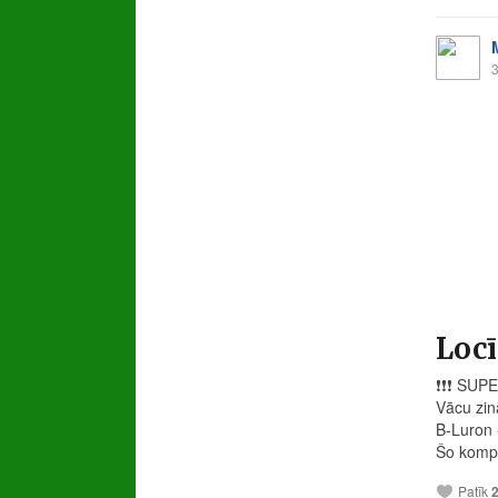
3
Locī
❗️
❗️
❗️
SUPE
Vācu zin
B-Luron 
Šo kompl
Patīk