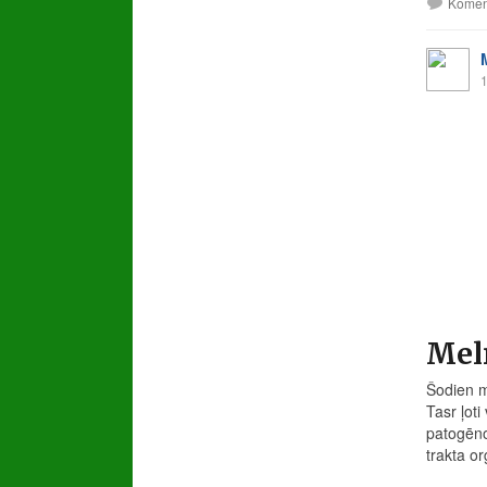
Komen
1
Meln
Šodien m
Tasr ļoti
patogēno
trakta or