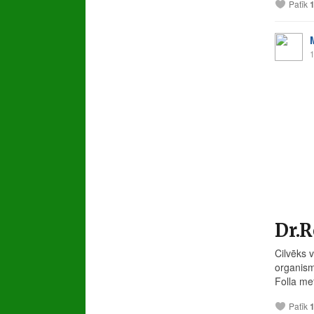
Patīk
1
Dr.
Cilvēks v
organism
Folla met
Patīk