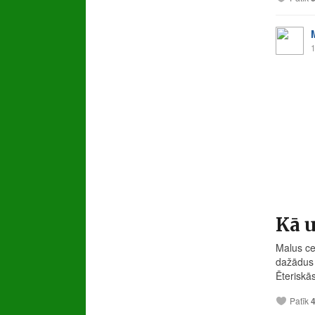
1
Kā u
Malus ce
dažādus 
Ēteriskās
Patīk