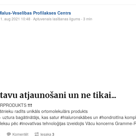
Malus-Veselības Profilakses Centrs
1. aug 2021 10:48
· Aptuvenais lasīšanas ilgums - 3 min
tavu atjaunošani un ne tikai...
RPRODUKTS
❗️
❗️
❗️
ātnieku radīts unikāls ortomolekulārs produkts
- uztura bagātinātājs, kas satur #hialuronskābes un #hondroitīna komp
eksu pēc #inovatīvas tehnoloģijas izveidojis Vācu koncerns Gramme-Re
2
Komentēt
Iesaka
3