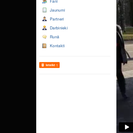
Fani
Jaunumi
Partneri
Darbinieki
Runā
Kontakti
Ieteikt
1