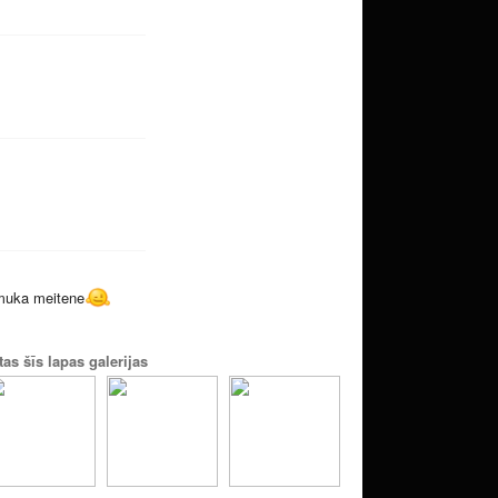
smuka meitene
tas šīs lapas galerijas