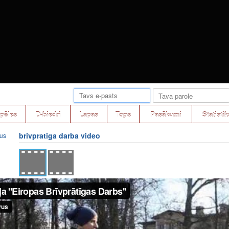
pēles
D-biedri
Lapas
Tops
Pasākumi
Statistik
brivpratiga darba video