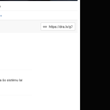
u
→
sa šo sistēmu lai