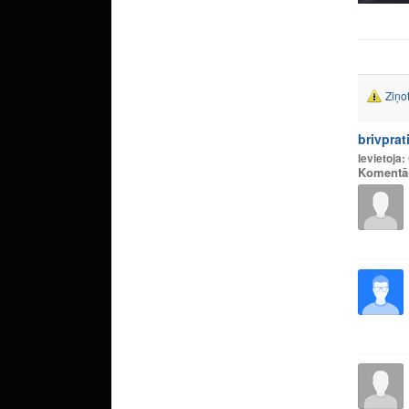
Ziņo
brivprat
Ievietoja:
Komentā