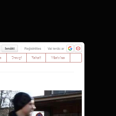
Ienākt
Reģistrēties
Vai ienāc ar
a
Draugi
Raksti
Vēstules