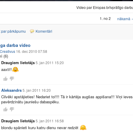
Video par Eiropas brīvprātīgo darb
1. no 2
nākamā
t par pārkāpumu
Komentāri
iga darba video
Creativus
16. dec 2010 07:58
ri
(6)
Draugiem lietotājs
5. jan 2011 15:20
aaxti!!
Aleksandrs
5. jan 2011 16:20
Cilvēki apstājieties! Nedariet to!!!! Tā ir kārtēja augšas appišana!!! Viņi ieve
pavērdzinātu jauniešu dabaspēku.
Draugiem lietotājs
5. jan 2011 16:58
blondu spānieti kuru katru dienu nevar redzēt