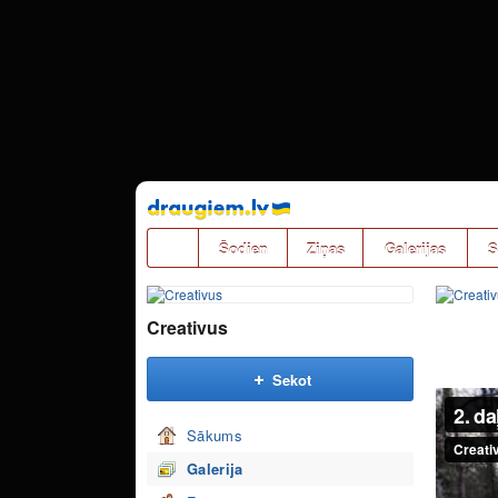
Pāriet
uz
saturu
Šodien
Ziņas
Galerijas
S
Creativus
Sekot
Sākums
Galerija