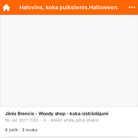
Halovīns, koka pulkstenis.Halloween.
Jānis Brencis - Woody shop - koka izstrādājumi
18. okt 2017 11:03 · 
 · 
Atvērt attēlu pilnā izmērā
4
patīk
·
3
iesaka