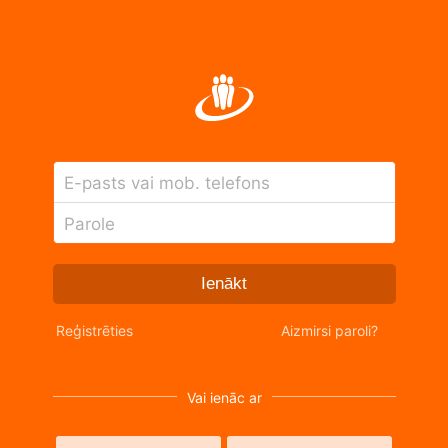
E-pasts vai mob. telefons
Parole
Ienākt
Reģistrēties
Aizmirsi paroli?
Vai ienāc ar