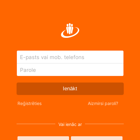
E-pasts vai mob. telefons
Parole
Ienākt
Reģistrēties
Aizmirsi paroli?
Vai ienāc ar