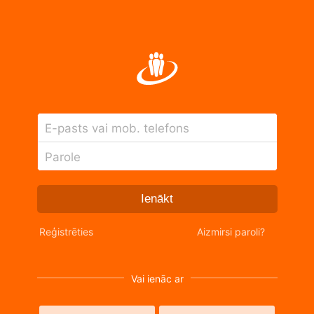
E-pasts vai mob. telefons
Parole
Ienākt
Reģistrēties
Aizmirsi paroli?
Vai ienāc ar