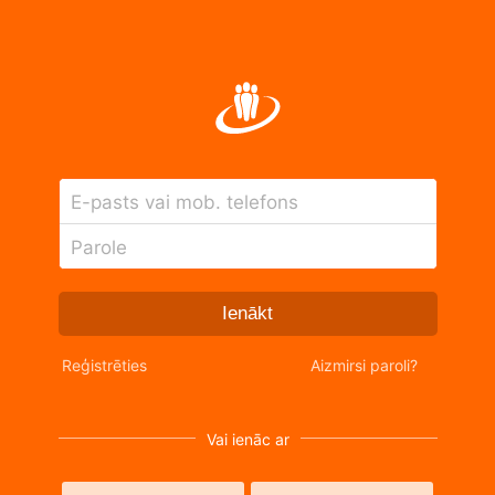
E-pasts vai mob. telefons
Parole
Ienākt
Reģistrēties
Aizmirsi paroli?
Vai ienāc ar