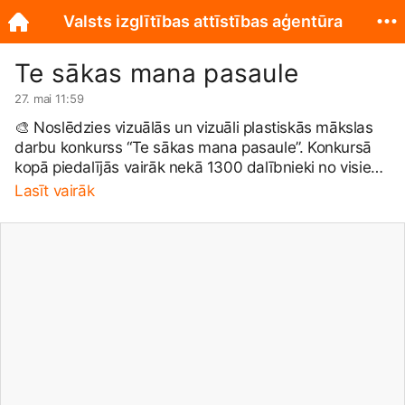
Valsts izglītības attīstības aģentūra
Te sākas mana pasaule
27. mai 11:59
🎨 Noslēdzies vizuālās un vizuāli plastiskās mākslas
darbu konkurss “Te sākas mana pasaule”. Konkursā
kopā piedalījās vairāk nekā 1300 dalībnieki no visiem
Latvijas novadiem un valstspilsētām. 📎 Plašāk:
Lasīt vairāk
www.viaa.gov.lv/lv/jaunums/no...