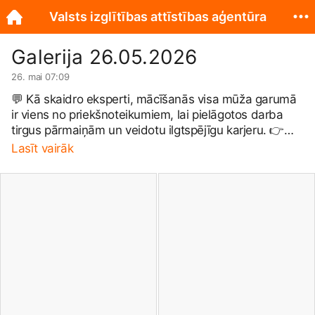
Valsts izglītības attīstības aģentūra
Galerija 26.05.2026
26. mai 07:09
💬 Kā skaidro eksperti, mācīšanās visa mūža garumā
ir viens no priekšnoteikumiem, lai pielāgotos darba
tirgus pārmaiņām un veidotu ilgtspējīgu karjeru. 👉
Ieskaties galerijā un uzzini konferences “Individuālie
Lasīt vairāk
mācību konti Latvijā: pieredze, rezultāti un nākotnes
attīstība” dalībnieku atziņas par mūžizglītības nozīmi,
individuālo mācību kontu attīstību, platformas STARS
ietekmi un prasmēm, kas ir nepieciešamas mūsdienu
darba tirgū.
#STARS
|
#VIAA
|
#NextGenEU
|
Izglītības un zinātnes ministrija