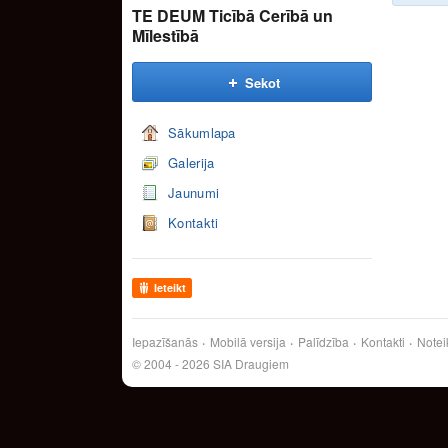
TE DEUM Ticībā Cerībā un
Mīlestībā
Sekot
Sākumlapa
Galerija
Jaunumi
Kontakti
Ieteikt
Iepazīšanās
Mobilā versija
Palīdzība
Kontakti
Notei
© 2004 - 2026 SIA Draugiem