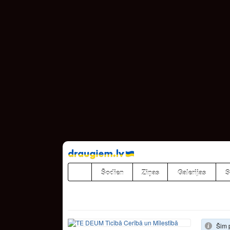
Pāriet
uz
saturu
Šodien
Ziņas
Galerijas
S
Šim 