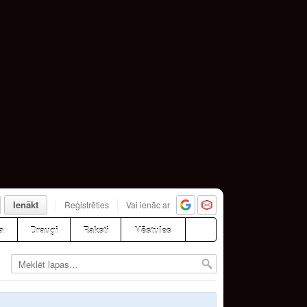
Ienākt
Reģistrēties
Vai ienāc ar
a
Draugi
Raksti
Vēstules