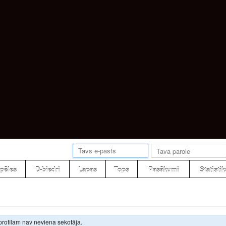
pēles
D-biedri
Lapas
Tops
Pasākumi
Statistik
profilam nav neviena sekotāja.