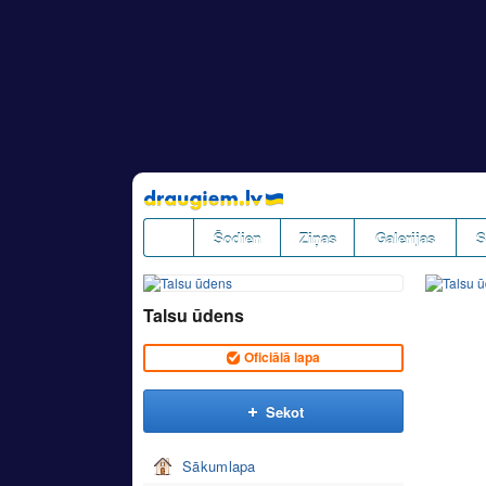
Pāriet
uz
saturu
Šodien
Ziņas
Galerijas
S
Talsu ūdens
Oficiālā lapa
Sekot
Sākumlapa