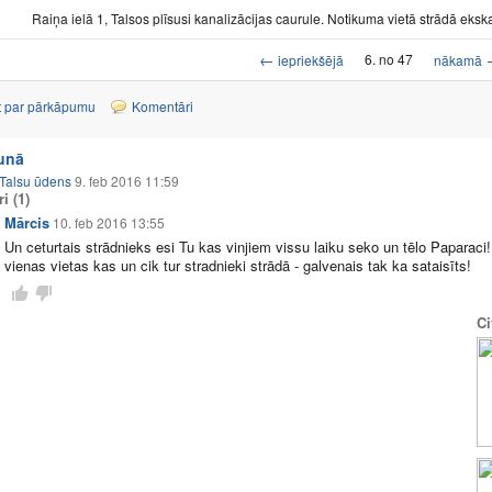
Raiņa ielā 1, Talsos plīsusi kanalizācijas caurule. Notikuma vietā strādā ekska
←
6. no 47
iepriekšējā
nākamā
t par pārkāpumu
Komentāri
runā
Talsu ūdens
9. feb 2016 11:59
ri
(1)
Mārcis
10. feb 2016 13:55
Un ceturtais strādnieks esi Tu kas vinjiem vissu laiku seko un tēlo Paparaci! 
vienas vietas kas un cik tur stradnieki strādā - galvenais tak ka sataisīts!
Ci