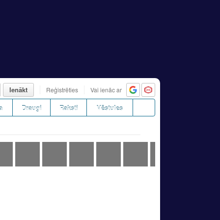
Ienākt
Reģistrēties
Vai ienāc ar
a
Draugi
Raksti
Vēstules