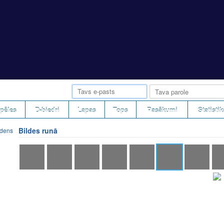
pēles
D-biedri
Lapas
Tops
Pasākumi
Statistik
Bildes runā