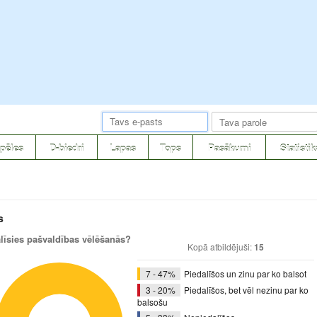
pēles
D-biedri
Lapas
Tops
Pasākumi
Statistik
s
alīsies pašvaldības vēlēšanās?
Kopā atbildējuši:
15
7 - 47%
Piedalīšos un zinu par ko balsot
3 - 20%
Piedalīšos, bet vēl nezinu par ko
balsošu