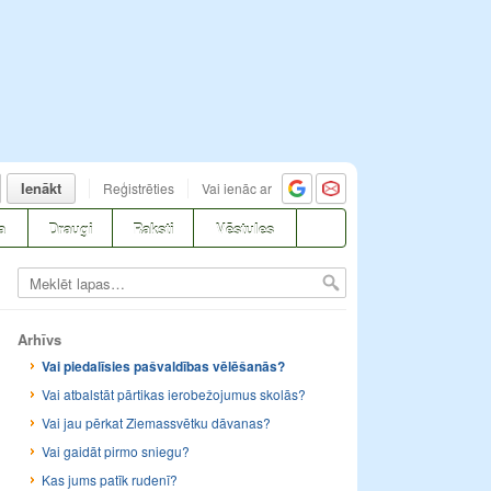
Ienākt
Reģistrēties
Vai ienāc ar
a
Draugi
Raksti
Vēstules
Arhīvs
Vai piedalīsies pašvaldības vēlēšanās?
Vai atbalstāt pārtikas ierobežojumus skolās?
Vai jau pērkat Ziemassvētku dāvanas?
Vai gaidāt pirmo sniegu?
Kas jums patīk rudenī?