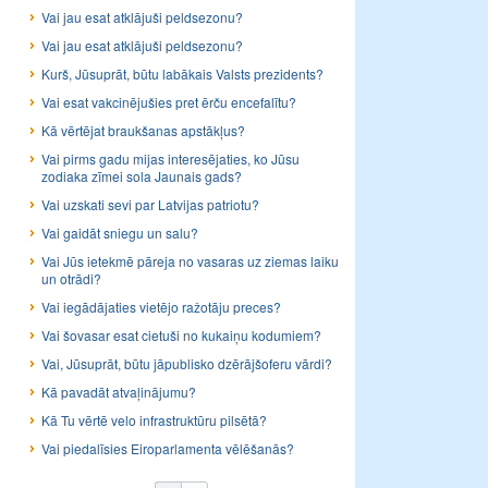
Vai jau esat atklājuši peldsezonu?
Vai jau esat atklājuši peldsezonu?
Kurš, Jūsuprāt, būtu labākais Valsts prezidents?
Vai esat vakcinējušies pret ērču encefalītu?
Kā vērtējat braukšanas apstākļus?
Vai pirms gadu mijas interesējaties, ko Jūsu
zodiaka zīmei sola Jaunais gads?
Vai uzskati sevi par Latvijas patriotu?
Vai gaidāt sniegu un salu?
Vai Jūs ietekmē pāreja no vasaras uz ziemas laiku
un otrādi?
Vai iegādājaties vietējo ražotāju preces?
Vai šovasar esat cietuši no kukaiņu kodumiem?
Vai, Jūsuprāt, būtu jāpublisko dzērājšoferu vārdi?
Kā pavadāt atvaļinājumu?
Kā Tu vērtē velo infrastruktūru pilsētā?
Vai piedalīsies Eiroparlamenta vēlēšanās?