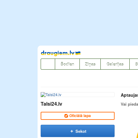
Pāriet
uz
saturu
Šodien
Ziņas
Galerijas
S
Aptauja
Talsi24.lv
Vai pied
Oficiālā lapa
Sekot