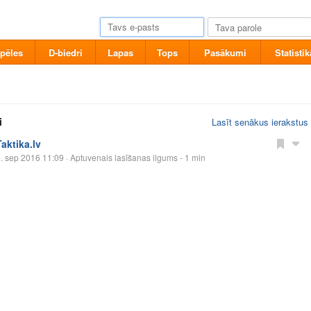
pēles
D-biedri
Lapas
Tops
Pasākumi
Statistik
i
Lasīt senākus ierakstus
Taktika.lv
. sep 2016 11:09
· Aptuvenais lasīšanas ilgums - 1 min