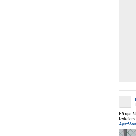
T
1
Kā apstāt
izskaidr
Apstāšan