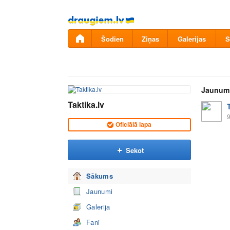
Pāriet
uz
saturu
Šodien
Ziņas
Galerijas
S
Jaunum
Taktika.lv
9
Oficiālā lapa
Sekot
Sākums
Jaunumi
Galerija
Fani