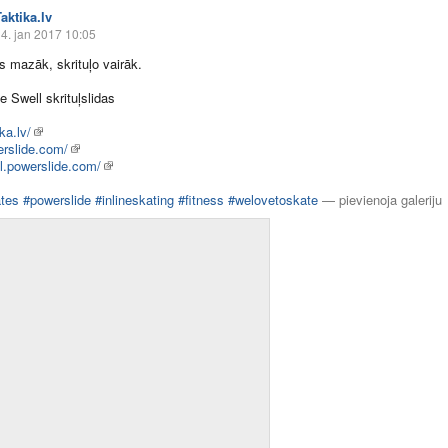
aktika.lv
4. jan 2017 10:05
s mazāk, skrituļo vairāk.
e Swell skrituļslidas
ka.lv/
rslide.com/
l.powerslide.com/
ates
#powerslide
#inlineskating
#fitness
#welovetoskate
—
pievienoja galeriju