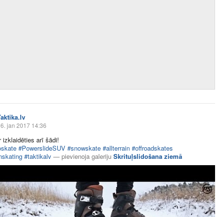
aktika.lv
6. jan 2017 14:36
izklaidēties arī šādi!
oskate
#PowerslideSUV
#snowskate
#allterrain
#offroadskates
nskating
#taktikalv
—
pievienoja galeriju
Skrituļslidošana ziemā