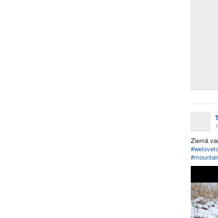
T
1
Ziemā var 
#welovet
#mountai