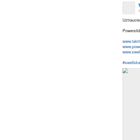
T
1
Uztraucie
Powerslid
www.takti
www.powe
www.swel
#swellsk