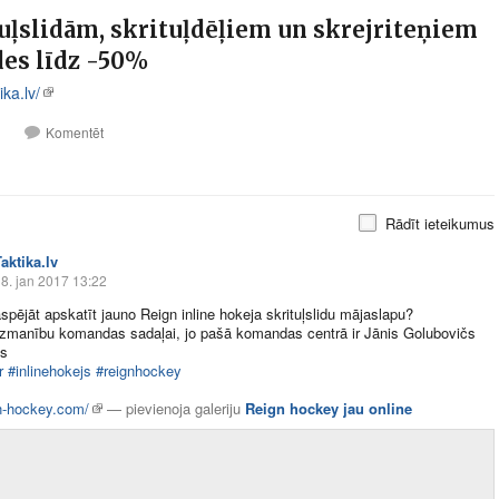
uļslidām, skrituļdēļiem un skrejriteņiem
des līdz -50%
ka.lv/
1
Komentēt
Rādīt ieteikumus
aktika.lv
8. jan 2017 13:22
aspējāt apskatīt jauno Reign inline hokeja skrituļslidu mājaslapu?
zmanību komandas sadaļai, jo pašā komandas centrā ir Jānis Golubovičs
as
r
#inlinehokejs
#reignhockey
n-hockey.com/
—
pievienoja galeriju
Reign hockey jau online