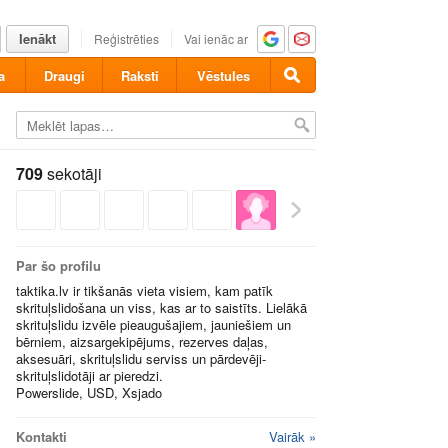
Ienākt
Reģistrēties
Vai ienāc ar
a
Draugi
Raksti
Vēstules
709
sekotāji
Par šo profilu
taktika.lv ir tikšanās vieta visiem, kam patīk
skrituļslidošana un viss, kas ar to saistīts. Lielākā
skrituļslidu izvēle pieaugušajiem, jauniešiem un
bērniem, aizsargekipējums, rezerves daļas,
aksesuāri, skrituļslidu serviss un pārdevēji-
skrituļslidotāji ar pieredzi.
Powerslide, USD, Xsjado
Kontakti
Vairāk »