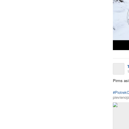
T
1
Pirms asi
#Piotrek
pievienoja