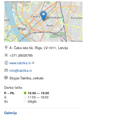
A. Čaka iela 54, Rīga, LV-1011, Latvija
+371 26035765
www.taktika.lv
info@taktika.lv
Skype:Taktika_veikals
Darba laiks
P. – Pk.
10:00 — 19:00
S.
11:00 — 18:00
Sv.
Slēgts
Galerija