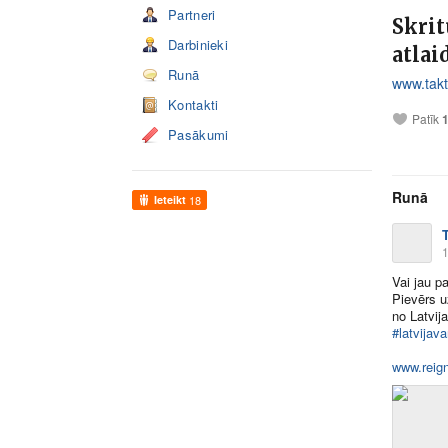
Partneri
Skrit
Darbinieki
atlai
Runā
www.takti
Kontakti
Patīk
Pasākumi
Runā
Ieteikt
18
T
1
Vai jau p
Pievērs u
no Latvij
#latvijava
www.reig