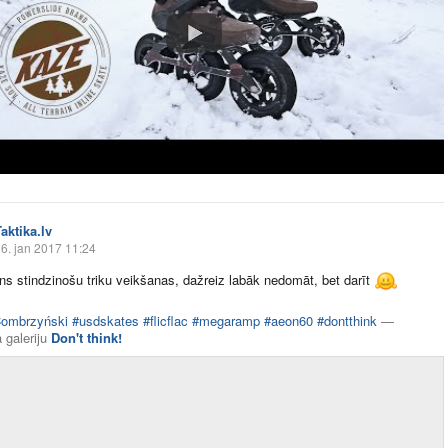
aktika.lv
6. jan 2017 11:24
ns stindzinošu triku veikšanas, dažreiz labāk nedomāt, bet darīt
Combrzyński
#usdskates
#flicflac
#megaramp
#aeon60
#dontthink
—
 galeriju
Don't think!