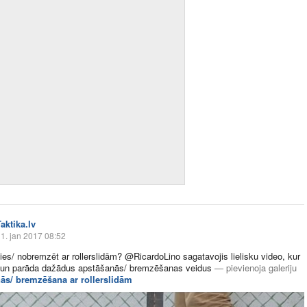
aktika.lv
1. jan 2017 08:52
ies/ nobremzēt ar rollerslidām? @RicardoLino sagatavojis lielisku video, kur
o un parāda dažādus apstāšanās/ bremzēšanas veidus
—
pievienoja galeriju
ās/ bremzēšana ar rollerslidām