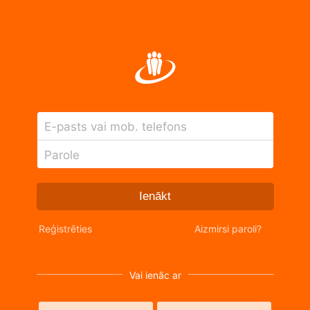
E-pasts vai mob. telefons
Parole
Ienākt
Reģistrēties
Aizmirsi paroli?
Vai ienāc ar