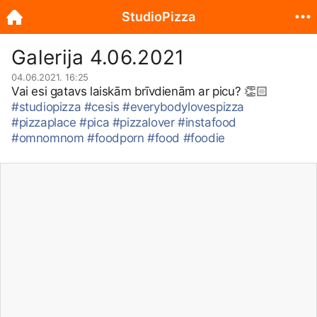
StudioPizza
Galerija 4.06.2021
04.06.2021. 16:25
Vai esi gatavs laiskām brīvdienām ar picu? 👏🏻
#studiopizza
#cesis
#everybodylovespizza
#pizzaplace
#pica
#pizzalover
#instafood
#omnomnom
#foodporn
#food
#foodie