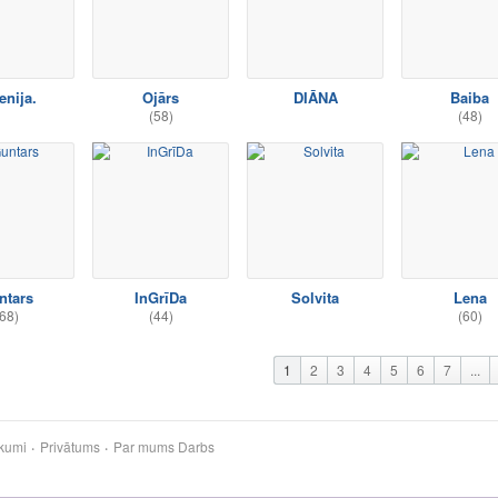
enija.
Ojārs
DIĀNA
Baiba
(58)
(48)
ntars
InGrīDa
Solvita
Lena
68)
(44)
(60)
1
2
3
4
5
6
7
...
kumi
Privātums
Par mums
Darbs