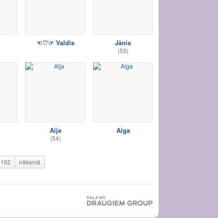
☜♡☞ Valdis
Jānis
(55)
Aija
Aiga
(54)
162
nākamā