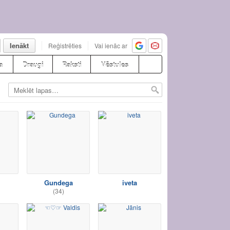
Ienākt
Reģistrēties
Vai ienāc ar
a
Draugi
Raksti
Vēstules
Gundega
iveta
(34)