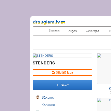
Pāriet
uz
saturu
Šodien
Ziņas
Galerijas
S
STENDERS
Oficiālā lapa
Sekot
Z
(
Sākums
Konkursi