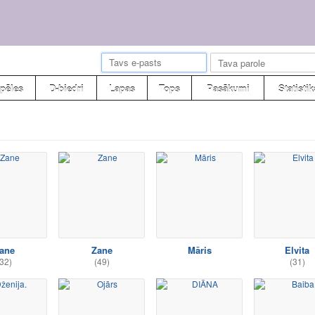
pēles
D-biedri
Lapas
Tops
Pasākumi
Statistik
ane
Zane
Māris
Elvita
32)
(49)
(31)