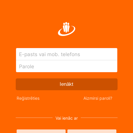
E-pasts vai mob. telefons
Parole
Ienākt
Reģistrēties
Aizmirsi paroli?
Vai ienāc ar