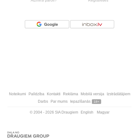
Aizmirsi paroli?
Reģistrēties
Vai ienāc ar
Noteikumi
Palīdzība
Kontakti
Reklāma
Mobilā versija
Izstrādātājiem
Darbs
Par mums
Iepazīšanās
18+
© 2004 - 2026 SIA Draugiem
English
Magyar