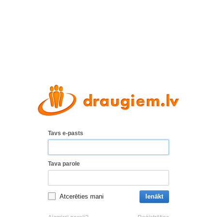
Tavs e-pasts
Tava parole
Atcerēties mani
Ienākt