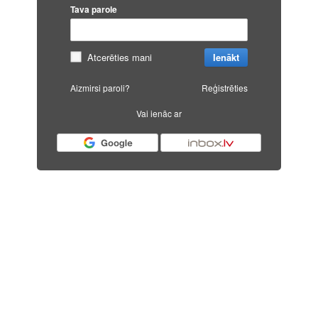
Tava parole
Atcerēties mani
Ienākt
Aizmirsi paroli?
Reģistrēties
Vai ienāc ar