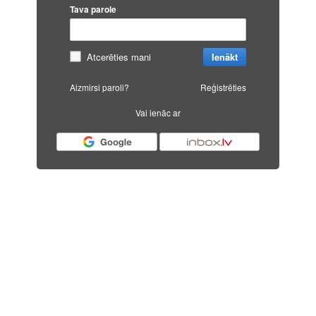
Tava parole
Atcerēties mani
Ienākt
Aizmirsi paroli?
Reģistrēties
Vai ienāc ar