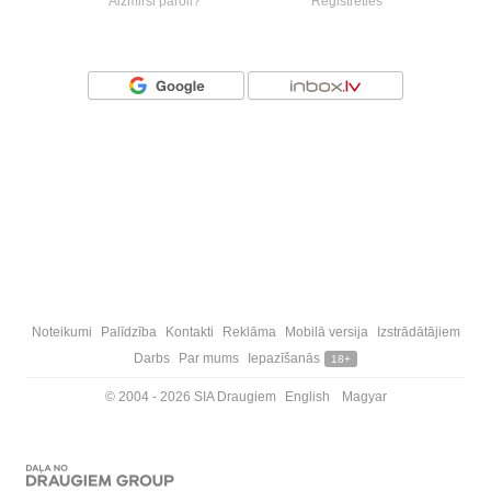
Aizmirsi paroli?
Reģistrēties
Vai ienāc ar
Noteikumi
Palīdzība
Kontakti
Reklāma
Mobilā versija
Izstrādātājiem
Darbs
Par mums
Iepazīšanās
18+
© 2004 - 2026 SIA Draugiem
English
Magyar