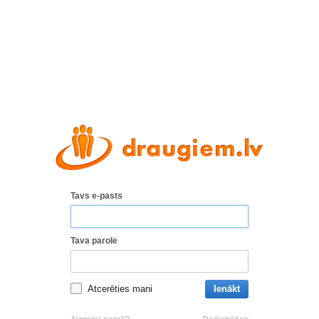
Tavs e-pasts
Tava parole
Atcerēties mani
Ienākt