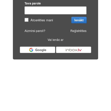
Tava parole
Atcerēties mani
Ienākt
Aizmirsi paroli?
Reģistrēties
Vai ienāc ar