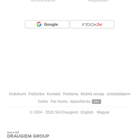
Aizmirsi paroli?
Reģistrēties
Vai ienāc ar
Noteikumi
Palīdzība
Kontakti
Reklāma
Mobilā versija
Izstrādātājiem
Darbs
Par mums
Iepazīšanās
18+
© 2004 - 2026 SIA Draugiem
English
Magyar