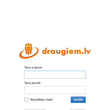
Tavs e-pasts
Tava parole
Atcerēties mani
Ienākt