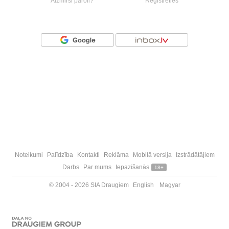
Aizmirsi paroli?
Reģistrēties
Vai ienāc ar
Noteikumi
Palīdzība
Kontakti
Reklāma
Mobilā versija
Izstrādātājiem
Darbs
Par mums
Iepazīšanās
18+
© 2004 - 2026 SIA Draugiem
English
Magyar