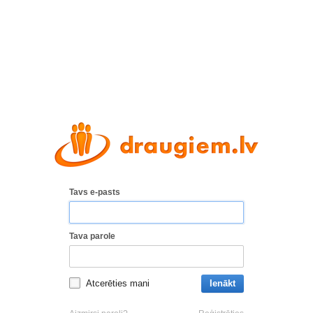
Tavs e-pasts
Tava parole
Atcerēties mani
Ienākt