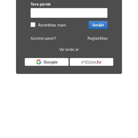
Tava parole
Atcerēties mani
Ienākt
Aizmirsi paroli?
Reģistrēties
Vai ienāc ar