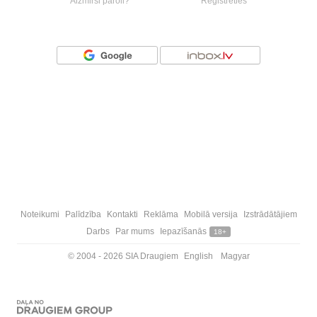
Aizmirsi paroli?
Reģistrēties
Vai ienāc ar
Noteikumi
Palīdzība
Kontakti
Reklāma
Mobilā versija
Izstrādātājiem
Darbs
Par mums
Iepazīšanās
18+
© 2004 - 2026 SIA Draugiem
English
Magyar