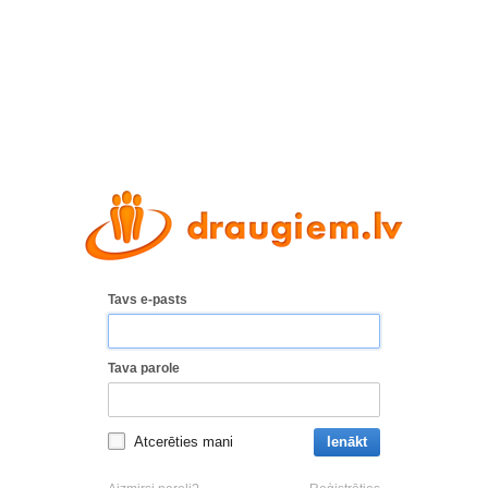
Tavs e-pasts
Tava parole
Atcerēties mani
Ienākt