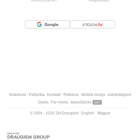
Aizmirsi paroli?
Reģistrēties
Vai ienāc ar
Noteikumi
Palīdzība
Kontakti
Reklāma
Mobilā versija
Izstrādātājiem
Darbs
Par mums
Iepazīšanās
18+
© 2004 - 2026 SIA Draugiem
English
Magyar