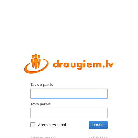
Tavs e-pasts
Tava parole
Atcerēties mani
Ienākt