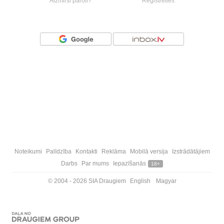
Aizmirsi paroli?
Reģistrēties
Vai ienāc ar
Noteikumi
Palīdzība
Kontakti
Reklāma
Mobilā versija
Izstrādātājiem
Darbs
Par mums
Iepazīšanās
18+
© 2004 - 2026 SIA Draugiem
English
Magyar