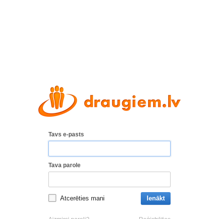
Tavs e-pasts
Tava parole
Atcerēties mani
Ienākt