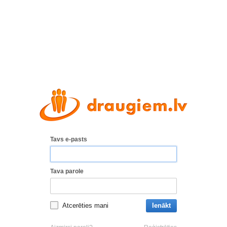
Tavs e-pasts
Tava parole
Atcerēties mani
Ienākt