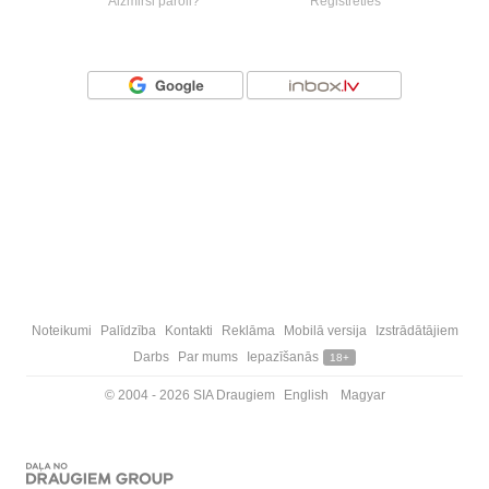
Aizmirsi paroli?
Reģistrēties
Vai ienāc ar
Noteikumi
Palīdzība
Kontakti
Reklāma
Mobilā versija
Izstrādātājiem
Darbs
Par mums
Iepazīšanās
18+
© 2004 - 2026 SIA Draugiem
English
Magyar