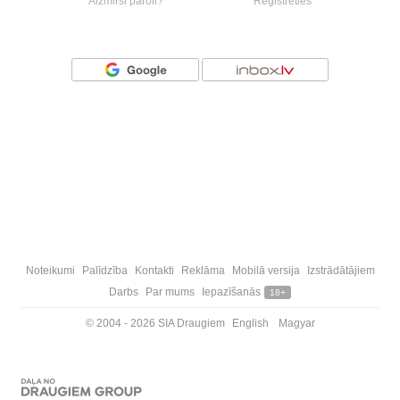
Aizmirsi paroli?
Reģistrēties
Vai ienāc ar
Noteikumi
Palīdzība
Kontakti
Reklāma
Mobilā versija
Izstrādātājiem
Darbs
Par mums
Iepazīšanās
18+
© 2004 - 2026 SIA Draugiem
English
Magyar