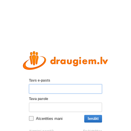
Tavs e-pasts
Tava parole
Atcerēties mani
Ienākt