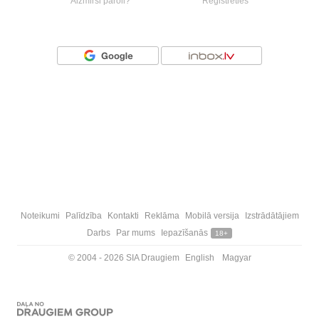
Aizmirsi paroli?
Reģistrēties
Vai ienāc ar
Noteikumi
Palīdzība
Kontakti
Reklāma
Mobilā versija
Izstrādātājiem
Darbs
Par mums
Iepazīšanās
18+
© 2004 - 2026 SIA Draugiem
English
Magyar