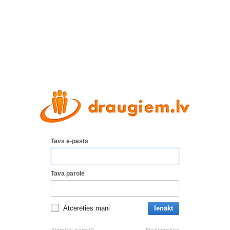
Tavs e-pasts
Tava parole
Atcerēties mani
Ienākt