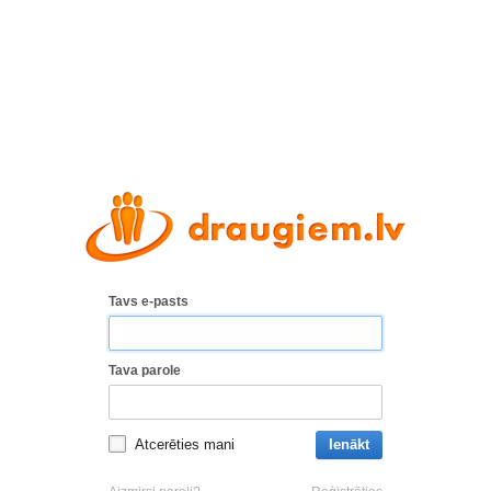
Tavs e-pasts
Tava parole
Atcerēties mani
Ienākt