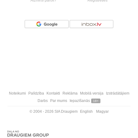
Aizmirsi paroli?
Reģistrēties
Vai ienāc ar
Noteikumi
Palīdzība
Kontakti
Reklāma
Mobilā versija
Izstrādātājiem
Darbs
Par mums
Iepazīšanās
18+
© 2004 - 2026 SIA Draugiem
English
Magyar