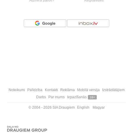
Aizmirsi paroli?
Reģistrēties
Vai ienāc ar
Noteikumi
Palīdzība
Kontakti
Reklāma
Mobilā versija
Izstrādātājiem
Darbs
Par mums
Iepazīšanās
18+
© 2004 - 2026 SIA Draugiem
English
Magyar