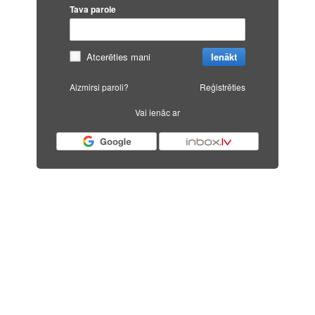
Tava parole
Atcerēties mani
Ienākt
Aizmirsi paroli?
Reģistrēties
Vai ienāc ar