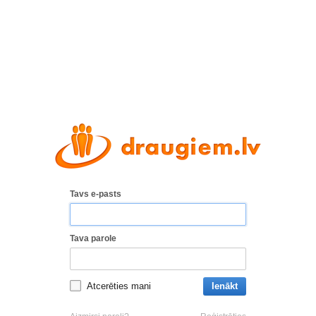
Tavs e-pasts
Tava parole
Atcerēties mani
Ienākt