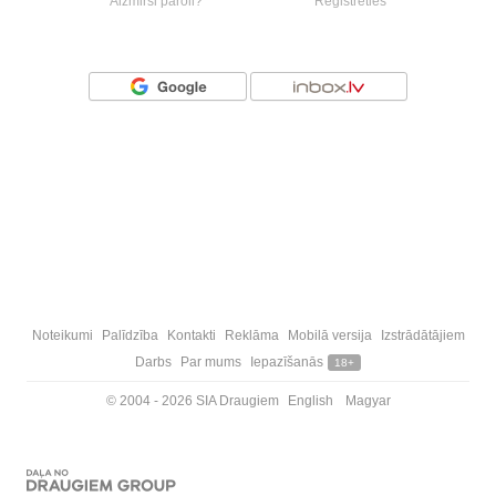
Aizmirsi paroli?
Reģistrēties
Vai ienāc ar
Noteikumi
Palīdzība
Kontakti
Reklāma
Mobilā versija
Izstrādātājiem
Darbs
Par mums
Iepazīšanās
18+
© 2004 - 2026 SIA Draugiem
English
Magyar