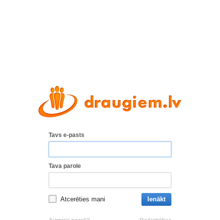
Tavs e-pasts
Tava parole
Atcerēties mani
Ienākt