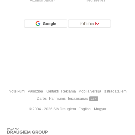
Aizmirsi paroli?
Reģistrēties
Vai ienāc ar
Noteikumi
Palīdzība
Kontakti
Reklāma
Mobilā versija
Izstrādātājiem
Darbs
Par mums
Iepazīšanās
18+
© 2004 - 2026 SIA Draugiem
English
Magyar