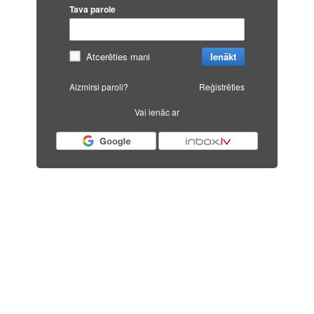
Tava parole
Atcerēties mani
Ienākt
Aizmirsi paroli?
Reģistrēties
Vai ienāc ar