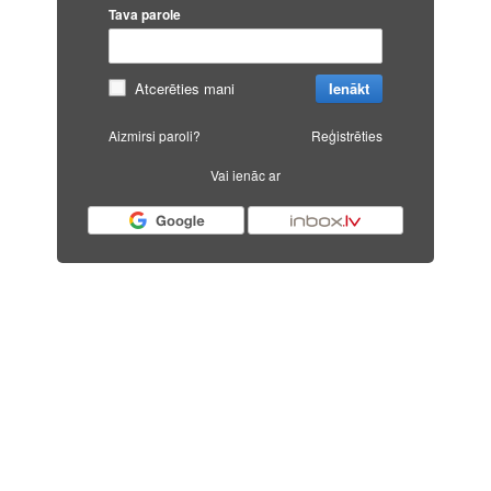
Tava parole
Atcerēties mani
Ienākt
Aizmirsi paroli?
Reģistrēties
Vai ienāc ar