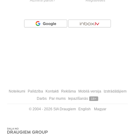
Aizmirsi paroli?
Reģistrēties
Vai ienāc ar
Noteikumi
Palīdzība
Kontakti
Reklāma
Mobilā versija
Izstrādātājiem
Darbs
Par mums
Iepazīšanās
18+
© 2004 - 2026 SIA Draugiem
English
Magyar