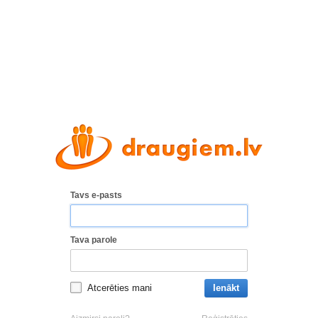
Tavs e-pasts
Tava parole
Atcerēties mani
Ienākt