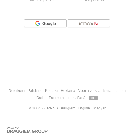
Aizmirsi paroli?
Reģistrēties
Vai ienāc ar
Noteikumi
Palīdzība
Kontakti
Reklāma
Mobilā versija
Izstrādātājiem
Darbs
Par mums
Iepazīšanās
18+
© 2004 - 2026 SIA Draugiem
English
Magyar