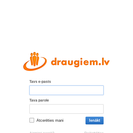
Tavs e-pasts
Tava parole
Atcerēties mani
Ienākt