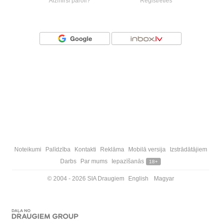
Aizmirsi paroli?
Reģistrēties
Vai ienāc ar
Noteikumi
Palīdzība
Kontakti
Reklāma
Mobilā versija
Izstrādātājiem
Darbs
Par mums
Iepazīšanās
18+
© 2004 - 2026 SIA Draugiem
English
Magyar