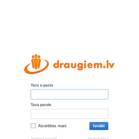
Tavs e-pasts
Tava parole
Atcerēties mani
Ienākt