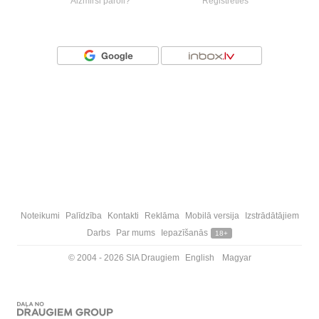
Aizmirsi paroli?
Reģistrēties
Vai ienāc ar
Noteikumi
Palīdzība
Kontakti
Reklāma
Mobilā versija
Izstrādātājiem
Darbs
Par mums
Iepazīšanās
18+
© 2004 - 2026 SIA Draugiem
English
Magyar