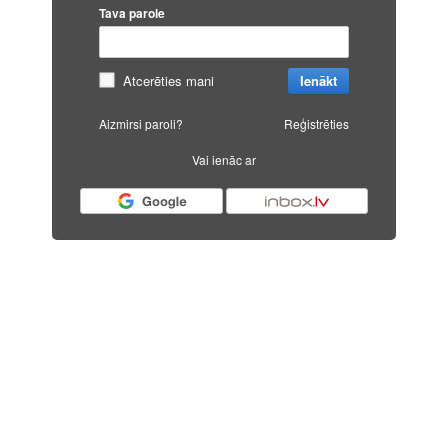
Tava parole
Atcerēties mani
Ienākt
Aizmirsi paroli?
Reģistrēties
Vai ienāc ar