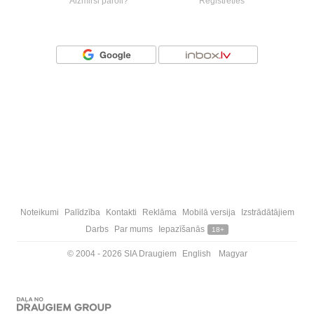
Aizmirsi paroli?
Reģistrēties
Vai ienāc ar
Noteikumi
Palīdzība
Kontakti
Reklāma
Mobilā versija
Izstrādātājiem
Darbs
Par mums
Iepazīšanās
18+
© 2004 - 2026 SIA Draugiem
English
Magyar