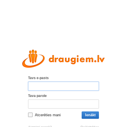
Tavs e-pasts
Tava parole
Atcerēties mani
Ienākt